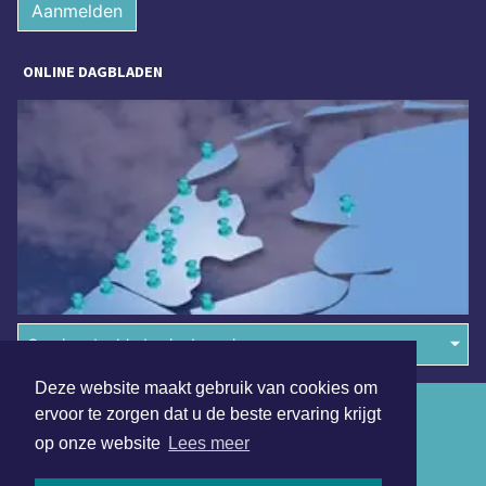
Aanmelden
ONLINE DAGBLADEN
Overige dagbladen in de regio
Deze website maakt gebruik van cookies om
Algemene voorwaarden
ervoor te zorgen dat u de beste ervaring krijgt
op onze website
Lees meer
Disclaimer