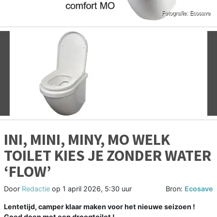
Vorige
V
INI, MINI, MINY, MO WELK
TOILET KIES JE ZONDER WATER
‘FLOW’
Door
Redactie
op
1 april 2026, 5:30 uur
Bron:
Ecosave
Lentetijd, camper klaar maken voor het nieuwe seizoen !
G
oed doen met een droogtoilet !