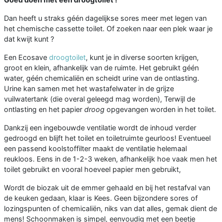
Dan heeft u straks géén dagelijkse sores meer met legen van
het chemische cassette toilet. Of zoeken naar een plek waar je
dat kwijt kunt ?
Een Ecosave
droogtoilet
, kunt je in diverse soorten krijgen,
groot en klein, afhankelijk van de ruimte. Het gebruikt géén
water, géén chemicaliën en scheidt urine van de ontlasting.
Urine kan samen met het wastafelwater in de grijze
vuilwatertank (die overal geleegd mag worden), Terwijl de
ontlasting en het papier
droog
opgevangen worden in het toilet.
Dankzij een ingebouwde ventilatie wordt de inhoud verder
gedroogd en blijft het toilet en toiletruimte geurloos! Eventueel
een passend koolstoffilter maakt de ventilatie helemaal
reukloos. Eens in de 1-2-3 weken, afhankelijk hoe vaak men het
toilet gebruikt en vooral hoeveel papier men gebruikt,
Wordt de biozak uit de emmer gehaald en bij het restafval van
de keuken gedaan, klaar is Kees. Geen bijzondere sores of
lozingspunten of chemicaliën, niks van dat alles, gemak dient de
mens! Schoonmaken is simpel, eenvoudig met een beetje