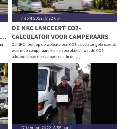
7 april 2022, 9:22 uur
|
DE NKC LANCEERT CO2-
IS
CALCULATOR VOOR CAMPERAARS
in
De NKC heeft op de website een CO2-calculator gelanceerd,
waarmee camperaars kunnen berekenen wat de CO2-
uitstoot is van een camperreis. In de [...]
17 februari 2022, 8:55 uur
|