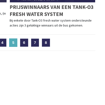
PRIJSWINNAARS VAN EEN TANK-O3
FRESH WATER SYSTEM
, (in
Bij enkele door Tank-O3 fresh water system ondersteunde
acties zijn 3 gelukkige winnaars uit de bus gekomen.
4
5
(current)
6
7
8