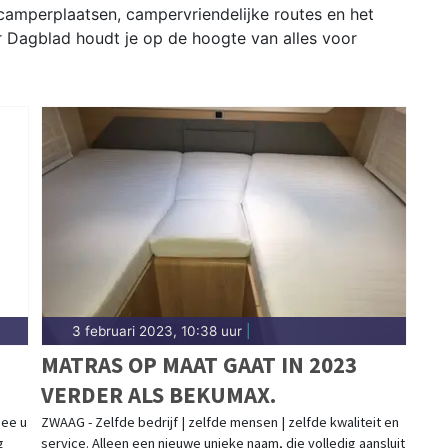
camperplaatsen, campervriendelijke routes en het
r Dagblad houdt je op de hoogte van alles voor
3 februari 2023, 10:38 uur
|
MATRAS OP MAAT GAAT IN 2023
VERDER ALS BEKUMAX.
mee u
ZWAAG - Zelfde bedrijf | zelfde mensen | zelfde kwaliteit en
g
service. Alleen een nieuwe unieke naam, die volledig aansluit