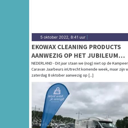
5 oktober 2022, 8:41 uur
|
EKOWAX CLEANING PRODUCTS
AANWEZIG OP HET JUBILEUM
WEEKEND VAN
NEDERLAND - Dit jaar staan we (nog) niet op de Kampeer
Caravan Jaarbeurs inUtrecht komende week, maar zijn 
CAMPERCLUBNEDERLAND
zaterdag 8 oktober aanwezig op [...]