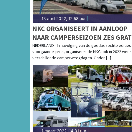
13 april 2022, 12:58 uur
|
NKC ORGANISEERT IN AANLOOP
NAAR CAMPERSEIZOEN ZES GRAT
CAMPERWEEGDAGEN
NEDERLAND - In navolging van de goedbezochte edities 
voorgaande jaren, organiseert de NKC ook in 2022 weer
verschillende camperweegdagen. Onder [...]
1 maart 2022, 14:01 uur
|