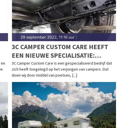
29 september 2022, 11:16 uur
|
3C CAMPER CUSTOM CARE HEEFT
EEN NIEUWE SPECIALISATIE:
BODEMBESCHERMING
 en
3C Camper Custom Care is een gespecialiseerd bedrijf dat
we
zich heeft toegelegd op het verjongen van campers. Dat
doen wij door middel van poetsen, [...]