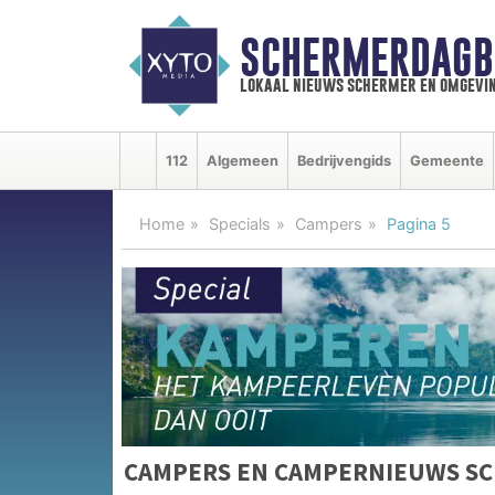
SCHERMERDAGB
lokaal nieuws schermer en omgevi
112
Algemeen
Bedrijvengids
Gemeente
Home
Specials
Campers
Pagina 5
CAMPERS EN CAMPERNIEUWS S