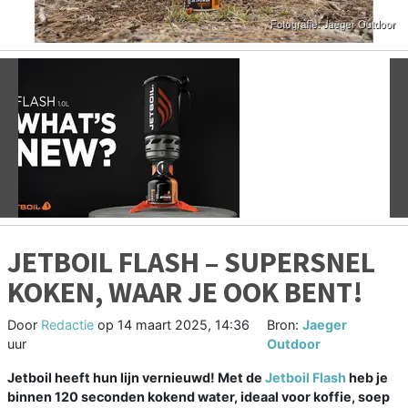
Vorige
V
JETBOIL FLASH – SUPERSNEL
KOKEN, WAAR JE OOK BENT!
Door
Redactie
op
14 maart 2025, 14:36
Bron:
Jaeger
uur
Outdoor
Jetboil heeft hun lijn vernieuwd! Met de
Jetboil Flash
heb je
binnen 120 seconden kokend water, ideaal voor koffie, soep