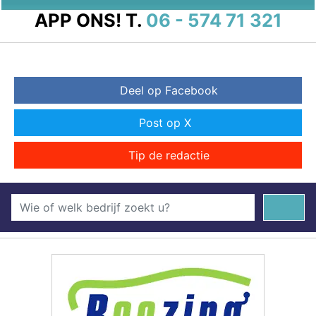
APP ONS!
T.
06 - 574 71 321
Deel op Facebook
Post op X
Tip de redactie