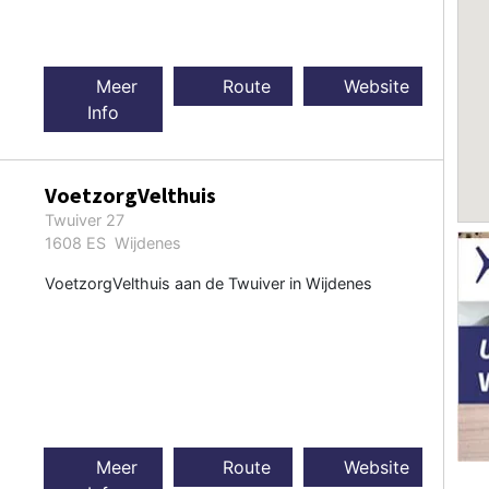
Meer
Route
Website
Info
VoetzorgVelthuis
Twuiver 27
1608 ES Wijdenes
VoetzorgVelthuis aan de Twuiver in Wijdenes
Meer
Route
Website