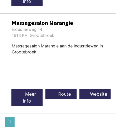
Info
Massagesalon Marangie
Industrieweg 14
1613 KV Grootebroek
Massagesalon Marangie aan de Industrieweg in
Grootebroek
Meer
Route
Website
Info
1