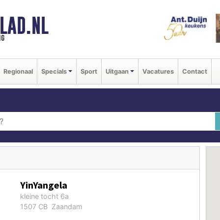
LAD.NL
ng
Regionaal
Specials
Sport
Uitgaan
Vacatures
Contact
YinYangela
kleine tocht 6a
1507 CB Zaandam