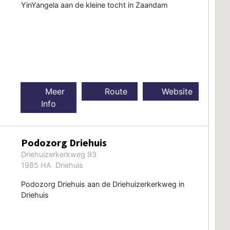
YinYangela aan de kleine tocht in Zaandam
Meer
Route
Website
Info
Podozorg Driehuis
Driehuizerkerkweg 93
1985 HA Driehuis
Podozorg Driehuis aan de Driehuizerkerkweg in
Driehuis