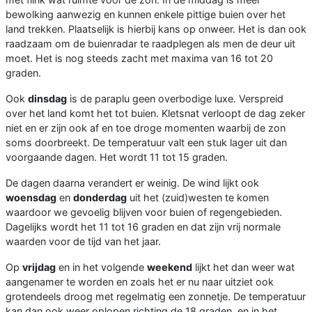
bewolking aanwezig en kunnen enkele pittige buien over het
land trekken. Plaatselijk is hierbij kans op onweer. Het is dan ook
raadzaam om de buienradar te raadplegen als men de deur uit
moet. Het is nog steeds zacht met maxima van 16 tot 20
graden.
Ook
dinsdag
is de paraplu geen overbodige luxe. Verspreid
over het land komt het tot buien. Kletsnat verloopt de dag zeker
niet en er zijn ook af en toe droge momenten waarbij de zon
soms doorbreekt. De temperatuur valt een stuk lager uit dan
voorgaande dagen. Het wordt 11 tot 15 graden.
De dagen daarna verandert er weinig. De wind lijkt ook
woensdag
en
donderdag
uit het (zuid)westen te komen
waardoor we gevoelig blijven voor buien of regengebieden.
Dagelijks wordt het 11 tot 16 graden en dat zijn vrij normale
waarden voor de tijd van het jaar.
Op
vrijdag
en in het volgende
weekend
lijkt het dan weer wat
aangenamer te worden en zoals het er nu naar uitziet ook
grotendeels droog met regelmatig een zonnetje. De temperatuur
kan dan ook weer oplopen richting de 18 graden, en in het