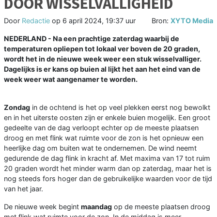
DOOR WISSELVALLIGHEID
Door
Redactie
op
6 april 2024, 19:37 uur
Bron:
XYTO Media
NEDERLAND - Na een prachtige zaterdag waarbij de
temperaturen opliepen tot lokaal ver boven de 20 graden,
wordt het in de nieuwe week weer een stuk wisselvalliger.
Dagelijks is er kans op buien al lijkt het aan het eind van de
week weer wat aangenamer te worden.
Zondag
in de ochtend is het op veel plekken eerst nog bewolkt
en in het uiterste oosten zijn er enkele buien mogelijk. Een groot
gedeelte van de dag verloopt echter op de meeste plaatsen
droog en met flink wat ruimte voor de zon is het opnieuw een
heerlijke dag om buiten wat te ondernemen. De wind neemt
gedurende de dag flink in kracht af. Met maxima van 17 tot ruim
20 graden wordt het minder warm dan op zaterdag, maar het is
nog steeds fors hoger dan de gebruikelijke waarden voor de tijd
van het jaar.
De nieuwe week begint
maandag
op de meeste plaatsen droog
met flink wat ruimte voor de zon. In de middag is meer