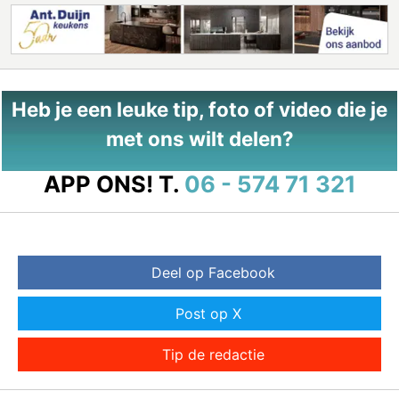
Heb je een leuke tip, foto of video die je
met ons wilt delen?
APP ONS!
T.
06 - 574 71 321
Deel op Facebook
Post op X
Tip de redactie