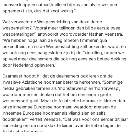
mensen kloppen natuurlijk alleen bij ons aan als er wespen
opgemerkt zijn, dus dat zegt weinig.”
Wat verwacht de Wespenstichting van deze derde
wespentelling? “Vooral meer tellingen dan bij de eerste twee
wespentellingen”, antwoordt woordvoerder Nathan Veenstra.
“We hebben nogal aan de weg moeten timmeren qua
bekendheid, en nu de Wespenstichting zelf bekender wordt én
we ook nog eens aangesloten zijn bij de Tuintelling, hopen we
op veel meer deelnemers die ook nog eens een betere dekking
door Nederland opleveren.”
Daarnaast hoopt hij dat de deelnemers ook leren om de
invasieve Aziatische hoornaar beter te herkennen. “Sommige
media gebruiken termen als ‘monsterwesp’ en ‘horrorwesp’,
waardoor mensen denken dat het om een enorm grote
wespensoort gaat. Maar de Aziatische hoornaar is kleiner dan
onze inheemse Europese hoornaar, waardoor mensen de
inheemse Europese hoornaar als vijand zien en zelfs
doodmaken”, vertelt Veenstra. “Dat was voor ons eerder dit jaar
aanleiding om de noodklok te luiden over de hetze tegen de
Aziatische hoornaar.”