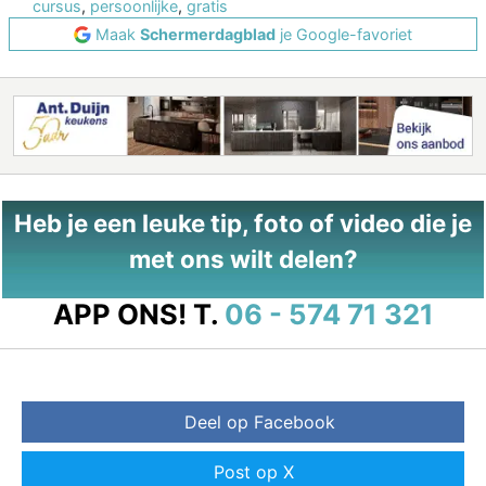
cursus
,
persoonlijke
,
gratis
Maak
Schermerdagblad
je Google-favoriet
Heb je een leuke tip, foto of video die je
met ons wilt delen?
APP ONS!
T.
06 - 574 71 321
Deel op Facebook
Post op X