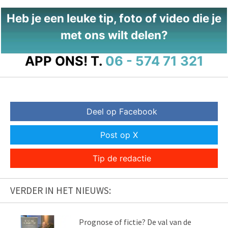
Heb je een leuke tip, foto of video die je
met ons wilt delen?
APP ONS!
T.
06 - 574 71 321
Deel op Facebook
Post op X
Tip de redactie
VERDER IN HET NIEUWS:
Prognose of fictie? De val van de