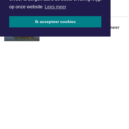
populaire vakantielanden
op onze website
Lees meer
Stoomsloepenweekend 15 & 16
Ik accepteer cookies
augustus en Rondvaarten IJsselmeer
ONZE
PARTNERS