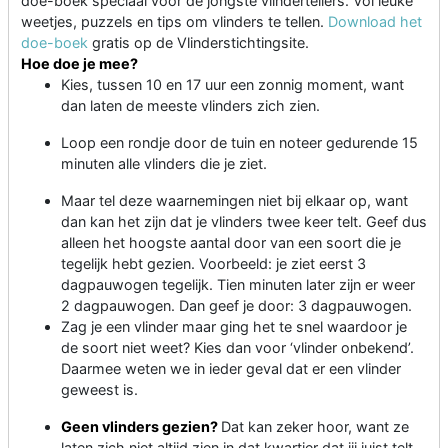
doe-boek speciaal voor de jongste vlindertellers. Vol leuke
weetjes, puzzels en tips om vlinders te tellen.
Download het
doe-boek
gratis op de Vlinderstichtingsite.
Hoe doe je mee?
Kies, tussen 10 en 17 uur een zonnig moment, want
dan laten de meeste vlinders zich zien.
Loop een rondje door de tuin en noteer gedurende 15
minuten alle vlinders die je ziet.
Maar tel deze waarnemingen niet bij elkaar op, want
dan kan het zijn dat je vlinders twee keer telt. Geef dus
alleen het hoogste aantal door van een soort die je
tegelijk hebt gezien. Voorbeeld: je ziet eerst 3
dagpauwogen tegelijk. Tien minuten later zijn er weer
2 dagpauwogen. Dan geef je door: 3 dagpauwogen.
Zag je een vlinder maar ging het te snel waardoor je
de soort niet weet? Kies dan voor ‘vlinder onbekend’.
Daarmee weten we in ieder geval dat er een vlinder
geweest is.
Geen vlinders gezien?
Dat kan zeker hoor, want ze
laten zich niet altijd zien in dat kwartier dat jij juist telt.