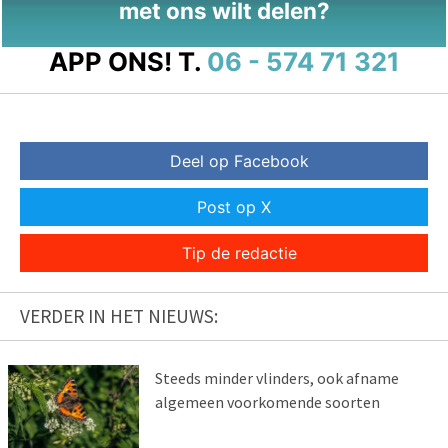
met ons wilt delen?
APP ONS!
T.
06 - 574 71 321
Deel op Facebook
Post op X
Tip de redactie
VERDER IN HET NIEUWS:
Steeds minder vlinders, ook afname
algemeen voorkomende soorten