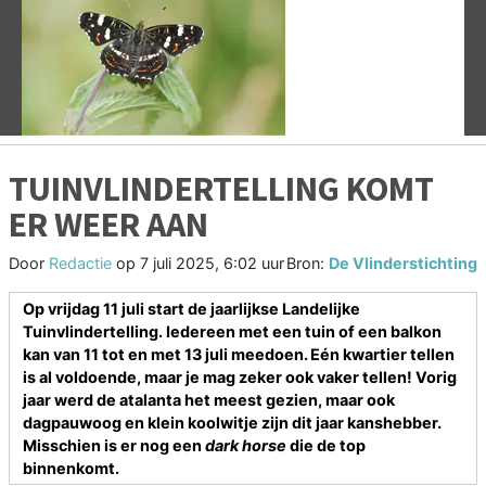
Vorige
V
TUINVLINDERTELLING KOMT
ER WEER AAN
Door
Redactie
op
7 juli 2025, 6:02 uur
Bron:
De Vlinderstichting
Op vrijdag 11 juli start de jaarlijkse Landelijke
Tuinvlindertelling. Iedereen met een tuin of een balkon
kan van 11 tot en met 13 juli meedoen. Eén kwartier tellen
is al voldoende, maar je mag zeker ook vaker tellen! Vorig
jaar werd de atalanta het meest gezien, maar ook
dagpauwoog en klein koolwitje zijn dit jaar kanshebber.
Misschien is er nog een
dark horse
die de top
binnenkomt.