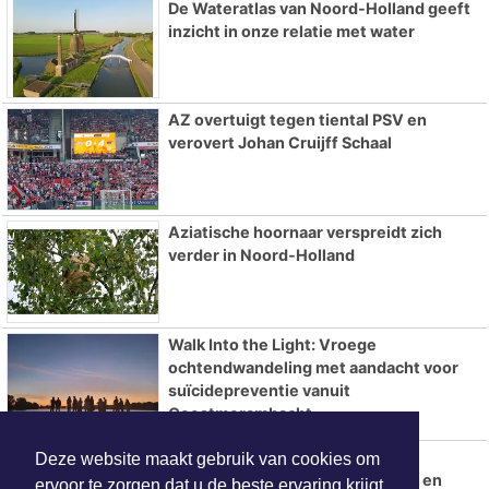
De Wateratlas van Noord-Holland geeft
inzicht in onze relatie met water
AZ overtuigt tegen tiental PSV en
verovert Johan Cruijff Schaal
Aziatische hoornaar verspreidt zich
verder in Noord-Holland
Walk Into the Light: Vroege
ochtendwandeling met aandacht voor
suïcidepreventie vanuit
Geestmerambacht
Flitsmarathon van start: extra
Deze website maakt gebruik van cookies om
snelheidscontroles in Nederland en
ervoor te zorgen dat u de beste ervaring krijgt