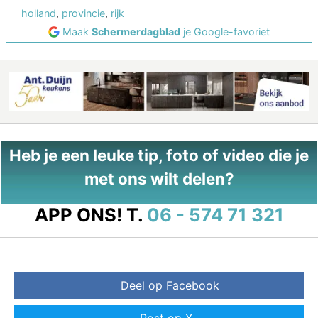
holland
,
provincie
,
rijk
Maak
Schermerdagblad
je Google-favoriet
Heb je een leuke tip, foto of video die je
met ons wilt delen?
APP ONS!
T.
06 - 574 71 321
Deel op Facebook