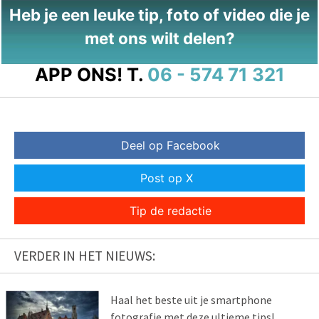
Heb je een leuke tip, foto of video die je
met ons wilt delen?
APP ONS!
T.
06 - 574 71 321
Deel op Facebook
Post op X
Tip de redactie
VERDER IN HET NIEUWS:
Haal het beste uit je smartphone
fotografie met deze ultieme tips!