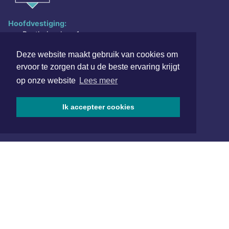
Hoofdvestiging:
van Benthuizenlaan 1
1701 BZ Heerhugowaard
Deze website maakt gebruik van cookies om
072 8200 600
ervoor te zorgen dat u de beste ervaring krijgt
redactie@xyto.nl
op onze website
Lees meer
www.xyto.nl
Ik accepteer cookies
SOCIAL MEDIA
NIEUWSBRIEF AANMELDEN
Schrijf je in voor onze nieuwsbrief en krijg wekelijks een
samenvatting van alle gebeurtenissen uit jouw regio.
Aanmelden