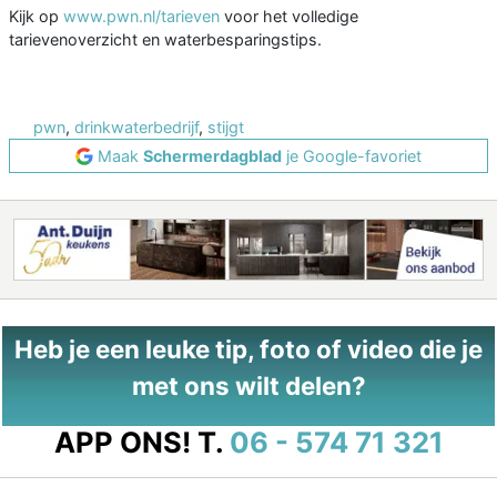
Kijk op
www.pwn.nl/tarieven
voor het volledige
tarievenoverzicht en waterbesparingstips.
pwn
,
drinkwaterbedrijf
,
stijgt
Maak
Schermerdagblad
je Google-favoriet
Heb je een leuke tip, foto of video die je
met ons wilt delen?
APP ONS!
T.
06 - 574 71 321