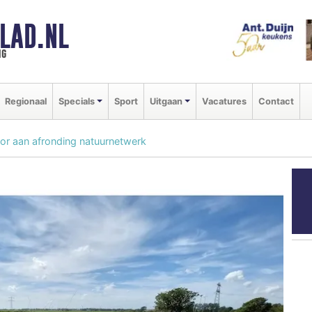
LAD.NL
ng
Regionaal
Specials
Sport
Uitgaan
Vacatures
Contact
oor aan afronding natuurnetwerk