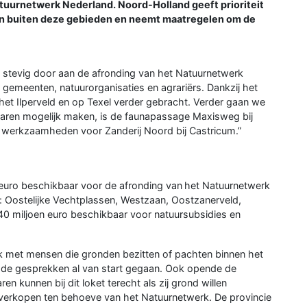
tuurnetwerk Nederland. Noord-Holland geeft prioriteit
 en buiten deze gebieden en neemt maatregelen om de
stevig door aan de afronding van het Natuurnetwerk
emeenten, natuurorganisaties en agrariërs. Dankzij het
het Ilperveld en op Texel verder gebracht. Verder gaan we
aren mogelijk maken, is de faunapassage Maxisweg bij
e werkzaamheden voor Zanderij Noord bij Castricum.”
 euro beschikbaar voor de afronding van het Natuurnetwerk
en: Oostelijke Vechtplassen, Westzaan, Oostzanerveld,
40 miljoen euro beschikbaar voor natuursubsidies en
ek met mensen die gronden bezitten of pachten binnen het
n de gesprekken al van start gegaan. Ook opende de
en kunnen bij dit loket terecht als zij grond willen
n verkopen ten behoeve van het Natuurnetwerk. De provincie