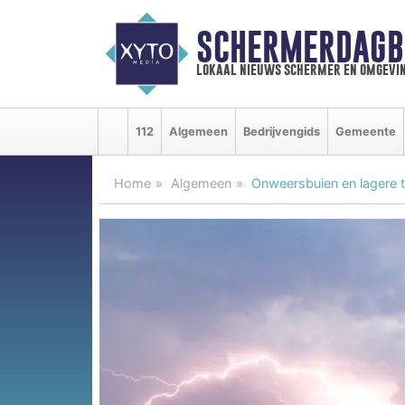
SCHERMERDAGB
lokaal nieuws schermer en omgevi
112
Algemeen
Bedrijvengids
Gemeente
Home
Algemeen
Onweersbuien en lagere t