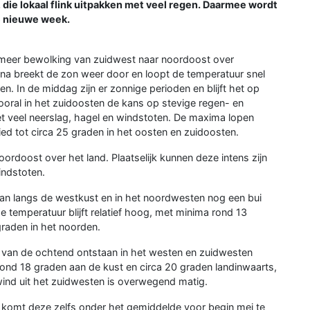
die lokaal flink uitpakken met veel regen. Daarmee wordt
e nieuwe week.
 meer bewolking van zuidwest naar noordoost over
arna breekt de zon weer door en loopt de temperatuur snel
en. In de middag zijn er zonnige perioden en blijft het op
oral in het zuidoosten de kans op stevige regen- en
 veel neerslag, hagel en windstoten. De maxima lopen
d tot circa 25 graden in het oosten en zuidoosten.
ordoost over het land. Plaatselijk kunnen deze intens zijn
indstoten.
al kan langs de westkust en in het noordwesten nog een bui
e temperatuur blijft relatief hoog, met minima rond 13
graden in het noorden.
 van de ochtend ontstaan in het westen en zuidwesten
rond 18 graden aan de kust en circa 20 graden landinwaarts,
wind uit het zuidwesten is overwegend matig.
n komt deze zelfs onder het gemiddelde voor begin mei te