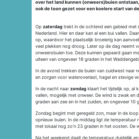
over het land kunnen (onweers)buien ontstaan, 
ook de toon gezet voor een koelere start van d
Op
zaterdag
trekt in de ochtend een gebied met
Nederland. Hier en daar kan al een bui vallen. Da
op, waardoor het plaatselijk broeierig kan aanvoel
veel plekken nog droog. Later op de dag neemt vo
onweersbuien toe. Deze kunnen gepaard gaan met
uiteen van ongeveer 18 graden in het Waddengebie
In de avond trekken de buien van zuidwest naar no
en zorgen voor wateroverlast, hagel en stevige w
In de nacht naar
zondag
klaart het tijdelijk op, 
vallen, mogelijk met onweer. De wind is zwak en d
graden aan zee en in het zuiden, en ongeveer 10 
Zondag begint met geregeld zon, maar in de loop
opnieuw buien. In de middag ligt de temperatuur 
met lokaal nog zo’n 23 graden in het oosten. De 
Na het weekend daalt de temperatuur duidelijk e