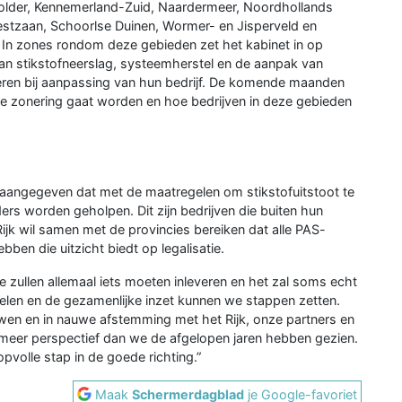
polder, Kennemerland-Zuid, Naardermeer, Noordhollands
estzaan, Schoorlse Duinen, Wormer- en Jisperveld en
In zones rondom deze gebieden zet het kabinet in op
an stikstofneerslag, systeemherstel en de aanpak van
eren bij aanpassing van hun bedrijf. De komende maanden
te zonering gaat worden en hoe bedrijven in deze gebieden
r aangegeven dat met de maatregelen om stikstofuitstoot te
rs worden geholpen. Dit zijn bedrijven die buiten hun
ijk wil samen met de provincies bereiken dat alle PAS-
bben die uitzicht biedt op legalisatie.
 zullen allemaal iets moeten inleveren en het zal soms echt
len en de gezamenlijke inzet kunnen we stappen zetten.
uwen en in nauwe afstemming met het Rijk, onze partners en
et meer perspectief dan we de afgelopen jaren hebben gezien.
pvolle stap in de goede richting.”
Maak
Schermerdagblad
je Google-favoriet