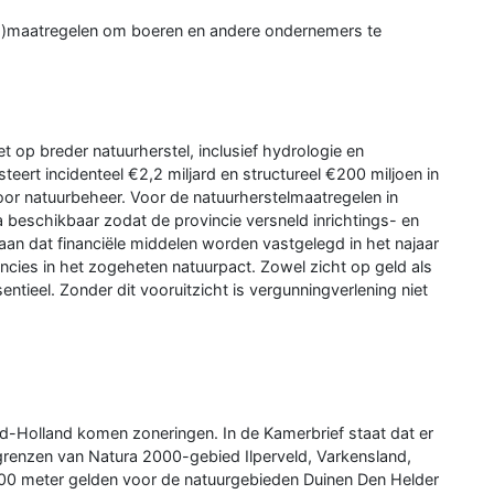
gs)maatregelen om boeren en andere ondernemers te
t op breder natuurherstel, inclusief hydrologie en
eert incidenteel €2,2 miljard en structureel €200 miljoen in
or natuurbeheer. Voor de natuurherstelmaatregelen in
a beschikbaar zodat de provincie versneld inrichtings- en
aan dat financiële middelen worden vastgelegd in het najaar
ncies in het zogeheten natuurpact. Zowel zicht op geld als
entieel. Zonder dit vooruitzicht is vergunningverlening niet
-Holland komen zoneringen. In de Kamerbrief staat dat er
renzen van Natura 2000-gebied Ilperveld, Varkensland,
500 meter gelden voor de natuurgebieden Duinen Den Helder