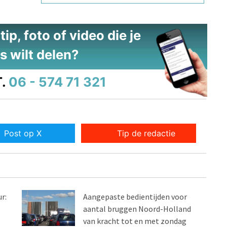
ip, foto of video die je
s wilt delen?
.
06 - 574 71 321
Post op X
Tip de redactie
r:
Aangepaste bedientijden voor
aantal bruggen Noord-Holland
van kracht tot en met zondag