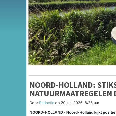
NOORD-HOLLAND: STIKS
NATUURMAATREGELEN D
Door
Redactie
op
29 juni 2026, 8:26 uur
NOORD-HOLLAND - Noord-Holland kijkt positief