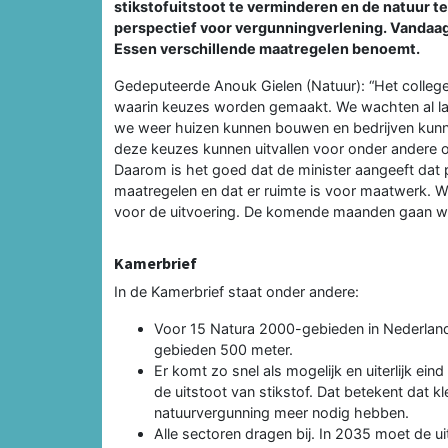
stikstofuitstoot te verminderen en de natuur t
perspectief voor vergunningverlening. Vandaag
Essen verschillende maatregelen benoemt.
Gedeputeerde Anouk Gielen (Natuur): “Het college v
waarin keuzes worden gemaakt. We wachten al la
we weer huizen kunnen bouwen en bedrijven kunne
deze keuzes kunnen uitvallen voor onder andere o
Daarom is het goed dat de minister aangeeft dat pr
maatregelen en dat er ruimte is voor maatwerk. W
voor de uitvoering. De komende maanden gaan we 
Kamerbrief
In de Kamerbrief staat onder andere:
Voor 15 Natura 2000-gebieden in Nederland
gebieden 500 meter.
Er komt zo snel als mogelijk en uiterlijk e
de uitstoot van stikstof. Dat betekent dat kl
natuurvergunning meer nodig hebben.
Alle sectoren dragen bij. In 2035 moet de