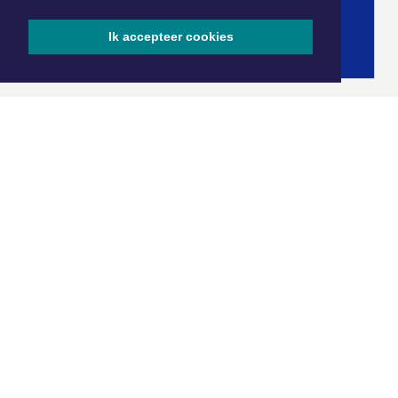
Ik accepteer cookies
|
Nieuws | Sport | Evenementen
Hoofdvestiging:
van Benthuizenlaan 1
1701 BZ Heerhugowaard
072 8200 600
redactie@xyto.nl
www.xyto.nl
SOCIAL MEDIA