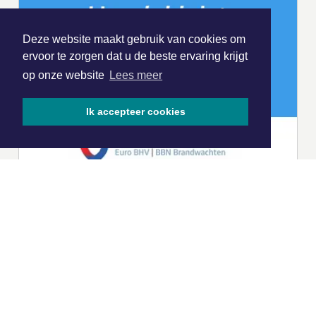
Deze website maakt gebruik van cookies om
ervoor te zorgen dat u de beste ervaring krijgt
op onze website
Lees meer
Ik accepteer cookies
|
Nieuws | Sport | Evenementen
Hoofdvestiging:
van Benthuizenlaan 1