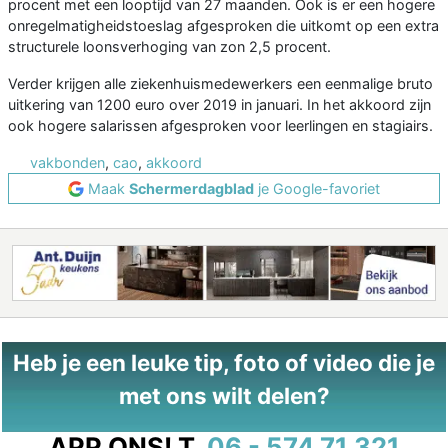
procent met een looptijd van 27 maanden. Ook is er een hogere
onregelmatigheidstoeslag afgesproken die uitkomt op een extra
structurele loonsverhoging van zon 2,5 procent.
Verder krijgen alle ziekenhuismedewerkers een eenmalige bruto
uitkering van 1200 euro over 2019 in januari. In het akkoord zijn
ook hogere salarissen afgesproken voor leerlingen en stagiairs.
vakbonden
,
cao
,
akkoord
Maak
Schermerdagblad
je Google-favoriet
Heb je een leuke tip, foto of video die je
met ons wilt delen?
APP ONS!
T.
06 - 574 71 321