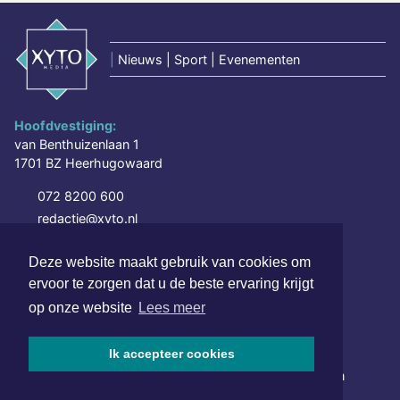
|
Nieuws | Sport | Evenementen
Hoofdvestiging:
van Benthuizenlaan 1
1701 BZ Heerhugowaard
072 8200 600
redactie@xyto.nl
www.xyto.nl
Deze website maakt gebruik van cookies om
SOCIAL MEDIA
ervoor te zorgen dat u de beste ervaring krijgt
op onze website
Lees meer
NIEUWSBRIEF AANMELDEN
Ik accepteer cookies
Schrijf je in voor onze nieuwsbrief en krijg wekelijks een
samenvatting van alle gebeurtenissen uit jouw regio.