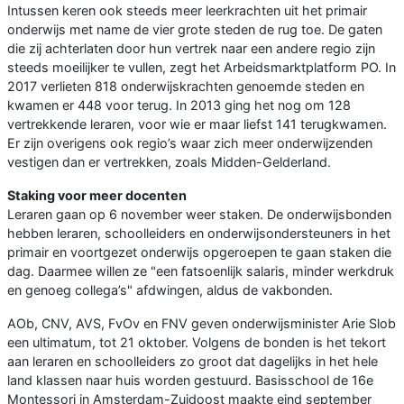
Intussen keren ook steeds meer leerkrachten uit het primair
onderwijs met name de vier grote steden de rug toe. De gaten
die zij achterlaten door hun vertrek naar een andere regio zijn
steeds moeilijker te vullen, zegt het Arbeidsmarktplatform PO. In
2017 verlieten 818 onderwijskrachten genoemde steden en
kwamen er 448 voor terug. In 2013 ging het nog om 128
vertrekkende leraren, voor wie er maar liefst 141 terugkwamen.
Er zijn overigens ook regio’s waar zich meer onderwijzenden
vestigen dan er vertrekken, zoals Midden-Gelderland.
Staking voor meer docenten
Leraren gaan op 6 november weer staken. De onderwijsbonden
hebben leraren, schoolleiders en onderwijsondersteuners in het
primair en voortgezet onderwijs opgeroepen te gaan staken die
dag. Daarmee willen ze "een fatsoenlijk salaris, minder werkdruk
en genoeg collega’s" afdwingen, aldus de vakbonden.
AOb, CNV, AVS, FvOv en FNV geven onderwijsminister Arie Slob
een ultimatum, tot 21 oktober. Volgens de bonden is het tekort
aan leraren en schoolleiders zo groot dat dagelijks in het hele
land klassen naar huis worden gestuurd. Basisschool de 16e
Montessori in Amsterdam-Zuidoost maakte eind september