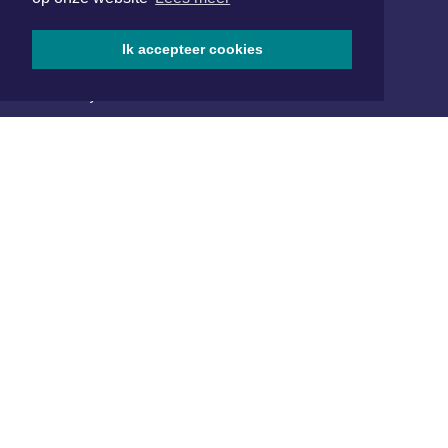
1701 BZ Heerhugowaard
072 8200 600
Ik accepteer cookies
redactie@xyto.nl
www.xyto.nl
SOCIAL MEDIA
NIEUWSBRIEF AANMELDEN
Schrijf je in voor onze nieuwsbrief en krijg wekelijks een
samenvatting van alle gebeurtenissen uit jouw regio.
Aanmelden
ONLINE DAGBLADEN