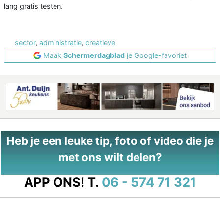
lang gratis testen.
sector
,
administratie
,
creatieve
Maak
Schermerdagblad
je Google-favoriet
Heb je een leuke tip, foto of video die je
met ons wilt delen?
APP ONS!
T.
06 - 574 71 321