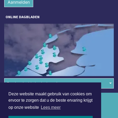
Aanmelden
ONLINE DAGBLADEN
Overige dagbladen in de regio
Deze website maakt gebruik van cookies om
Algemene voorwaarden
ervoor te zorgen dat u de beste ervaring krijgt
op onze website
Lees meer
Disclaimer
Privacy Statement