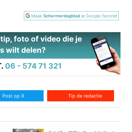
Maak
Schermerdagblad
je Google-favoriet
ip, foto of video die je
s wilt delen?
.
06 - 574 71 321
Post op X
Tip de redactie