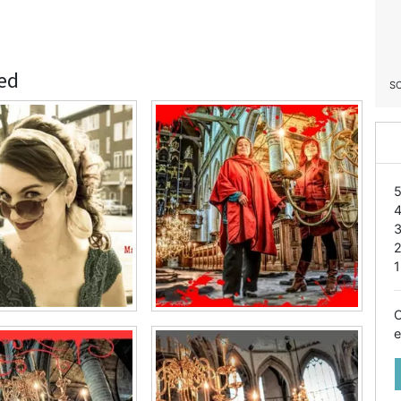
ed
S
1
O
e