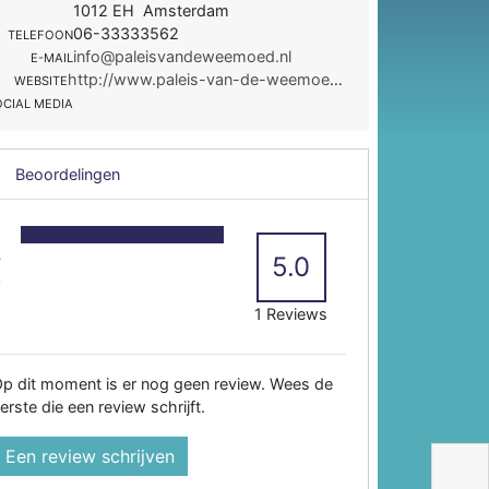
1012 EH Amsterdam
06-33333562
TELEFOON
info@paleisvandeweemoed.nl
E-MAIL
http://www.paleis-van-de-weemoed.nl/nl
WEBSITE
OCIAL MEDIA
Beoordelingen
5
4
5.0
3
2
1 Reviews
p dit moment is er nog geen review. Wees de
erste die een review schrijft.
Een review schrijven