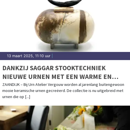
13 maart 2025, 11:10 uur
|
DANKZIJ SAGGAR STOOKTECHNIEK
NIEUWE URNEN MET EEN WARME EN
NATUURLIJKE UITSTRALING
ZAANDIJK – Bij Urn Atelier Vergouw worden al jarenlang buitengewoon
mooie keramische urnen gecreëerd. De collectie is nu uitgebreid met
urnen die op [...]