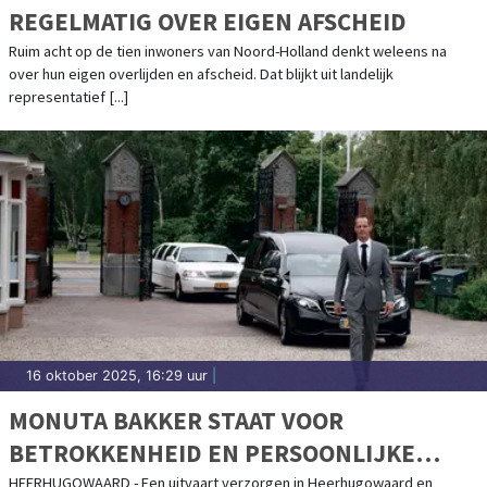
REGELMATIG OVER EIGEN AFSCHEID
Ruim acht op de tien inwoners van Noord-Holland denkt weleens na
over hun eigen overlijden en afscheid. Dat blijkt uit landelijk
representatief [...]
16 oktober 2025, 16:29 uur
|
MONUTA BAKKER STAAT VOOR
BETROKKENHEID EN PERSOONLIJKE
BENADERING
HEERHUGOWAARD - Een uitvaart verzorgen in Heerhugowaard en