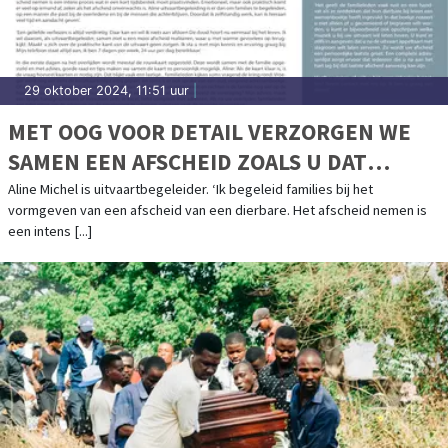
29 oktober 2024, 11:51 uur
|
MET OOG VOOR DETAIL VERZORGEN WE
SAMEN EEN AFSCHEID ZOALS U DAT
WENST
Aline Michel is uitvaartbegeleider. ‘Ik begeleid families bij het
vormgeven van een afscheid van een dierbare. Het afscheid nemen is
een intens [...]