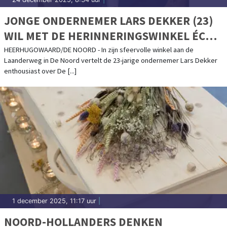
JONGE ONDERNEMER LARS DEKKER (23)
WIL MET DE HERINNERINGSWINKEL ÉCHT
IETS BETEKENEN VOOR MENSEN
HEERHUGOWAARD/DE NOORD - In zijn sfeervolle winkel aan de
Laanderweg in De Noord vertelt de 23-jarige ondernemer Lars Dekker
enthousiast over De [...]
1 december 2025, 11:17 uur
|
NOORD-HOLLANDERS DENKEN