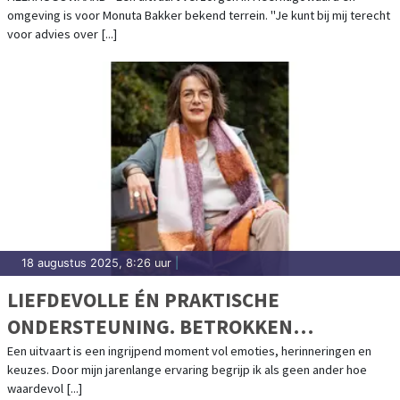
omgeving is voor Monuta Bakker bekend terrein. "Je kunt bij mij terecht
voor advies over [...]
18 augustus 2025, 8:26 uur
|
LIEFDEVOLLE ÉN PRAKTISCHE
ONDERSTEUNING. BETROKKEN
BEGELEIDING BIJ IEDER AFSCHEID
Een uitvaart is een ingrijpend moment vol emoties, herinneringen en
keuzes. Door mijn jarenlange ervaring begrijp ik als geen ander hoe
waardevol [...]