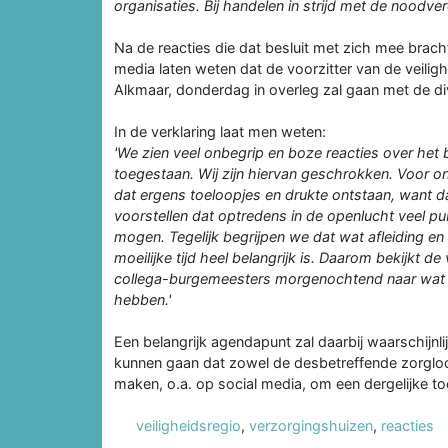
organisaties. Bij handelen in strijd met de noodver
Na de reacties die dat besluit met zich mee brach
media laten weten dat de voorzitter van de veili
Alkmaar, donderdag in overleg zal gaan met de d
In de verklaring laat men weten:
'We zien veel onbegrip en boze reacties over het 
toegestaan. Wij zijn hiervan geschrokken. Voor on
dat ergens toeloopjes en drukte ontstaan, want da
voorstellen dat optredens in de openlucht veel pub
mogen. Tegelijk begrijpen we dat wat afleiding e
moeilijke tijd heel belangrijk is. Daarom bekijkt de
collega-burgemeesters morgenochtend naar wat er
hebben.'
Een belangrijk agendapunt zal daarbij waarschijnl
kunnen gaan dat zowel de desbetreffende zorgloca
maken, o.a. op social media, om een dergelijke t
veiligheidsregio
,
verzorgingshuizen
,
reacties