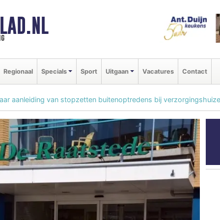
LAD.NL
ng
Regionaal
Specials
Sport
Uitgaan
Vacatures
Contact
naar aanleiding van stopzetten buitenoptredens bij verzorgingshuiz