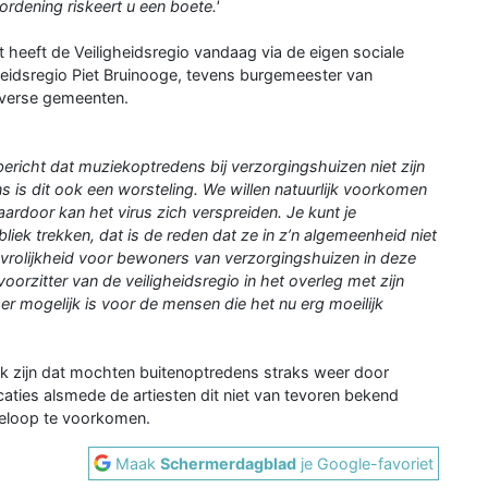
ordening riskeert u een boete.'
t heeft de Veiligheidsregio vandaag via de eigen sociale
gheidsregio Piet Bruinooge, tevens burgemeester van
iverse gemeenten.
bericht dat muziekoptredens bij verzorgingshuizen niet zijn
s is dit ook een worsteling. We willen natuurlijk voorkomen
ardoor kan het virus zich verspreiden. Je kunt je
liek trekken, dat is de reden dat ze in z’n algemeenheid niet
n vrolijkheid voor bewoners van verzorgingshuizen in deze
 voorzitter van de veiligheidsregio in het overleg met zijn
 mogelijk is voor de mensen die het nu erg moeilijk
ijk zijn dat mochten buitenoptredens straks weer door
ties alsmede de artiesten dit niet van tevoren bekend
oeloop te voorkomen.
Maak
Schermerdagblad
je Google-favoriet