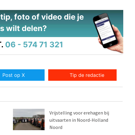
ip, foto of video die je
s wilt delen?
.
06 - 574 71 321
Post op X
Tip de redactie
Vrijstelling voor erehagen bij
uitvaarten in Noord-Holland
Noord