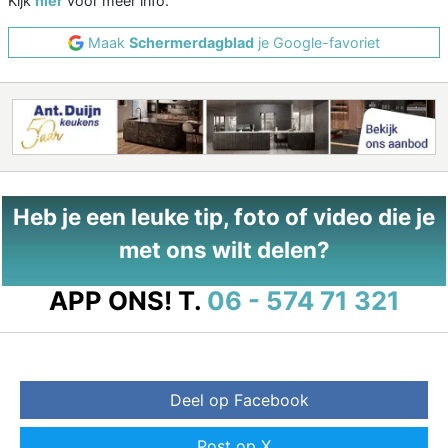
Kijk
hier
voor meer info.
Maak
Schermerdagblad
je Google-favoriet
Heb je een leuke tip, foto of video die je
met ons wilt delen?
APP ONS!
T.
06 - 574 71 321
Deel op Facebook
Post op X