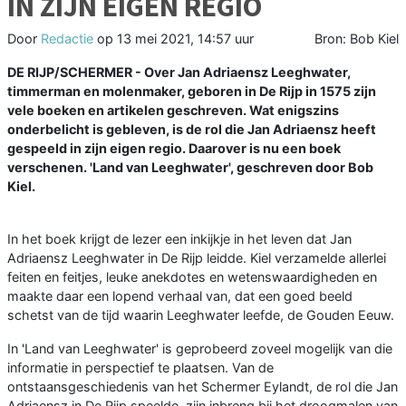
IN ZIJN EIGEN REGIO
Door
Redactie
op
13 mei 2021, 14:57 uur
Bron: Bob Kiel
DE RIJP/SCHERMER - Over Jan Adriaensz Leeghwater,
timmerman en molenmaker, geboren in De Rijp in 1575 zijn
vele boeken en artikelen geschreven. Wat enigszins
onderbelicht is gebleven, is de rol die Jan Adriaensz heeft
gespeeld in zijn eigen regio. Daarover is nu een boek
verschenen. 'Land van Leeghwater', geschreven door Bob
Kiel.
In het boek krijgt de lezer een inkijkje in het leven dat Jan
Adriaensz Leeghwater in De Rijp leidde. Kiel verzamelde allerlei
feiten en feitjes, leuke anekdotes en wetenswaardigheden en
maakte daar een lopend verhaal van, dat een goed beeld
schetst van de tijd waarin Leeghwater leefde, de Gouden Eeuw.
In 'Land van Leeghwater' is geprobeerd zoveel mogelijk van die
informatie in perspectief te plaatsen. Van de
ontstaansgeschiedenis van het Schermer Eylandt, de rol die Jan
Adriaensz in De Rijp speelde, zijn inbreng bij het droogmalen van